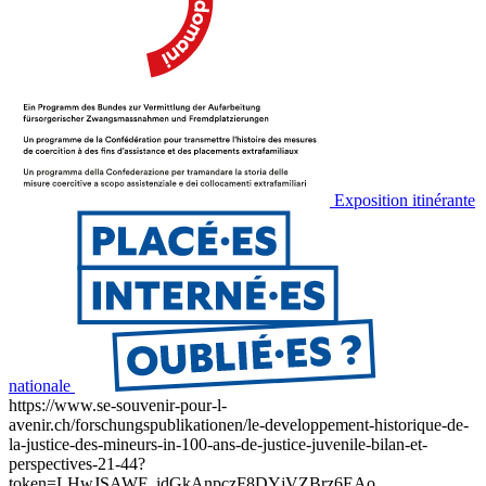
Exposition itinérante
nationale
https://www.se-souvenir-pour-l-
avenir.ch/forschungspublikationen/le-developpement-historique-de-
la-justice-des-mineurs-in-100-ans-de-justice-juvenile-bilan-et-
perspectives-21-44?
token=LHwJSAWF_idGkAnpczF8DYjVZBrz6EAo