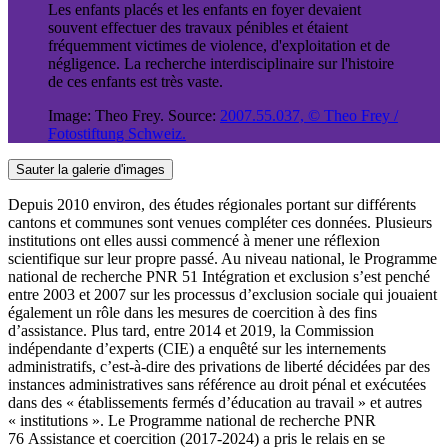
Les enfants placés et les enfants en foyer devaient
souvent effectuer des travaux pénibles et étaient
fréquemment victimes de violence, d'exploitation et de
négligence. La recherche interdisciplinaire sur l'histoire
de ces enfants est très vaste.
Image: Theo Frey. Source:
2007.55.037, © Theo Frey /
Fotostiftung Schweiz.
Sauter la galerie d'images
Depuis 2010 environ, des études régionales portant sur différents
cantons et communes sont venues compléter ces données. Plusieurs
institutions ont elles aussi commencé à mener une réflexion
scientifique sur leur propre passé. Au niveau national, le Programme
national de recherche PNR 51 Intégration et exclusion s’est penché
entre 2003 et 2007 sur les processus d’exclusion sociale qui jouaient
également un rôle dans les mesures de coercition à des fins
d’assistance. Plus tard, entre 2014 et 2019, la Commission
indépendante d’experts (CIE) a enquêté sur les internements
administratifs, c’est-à-dire des privations de liberté décidées par des
instances administratives sans référence au droit pénal et exécutées
dans des « établissements fermés d’éducation au travail » et autres
« institutions ». Le Programme national de recherche PNR
76 Assistance et coercition (2017-2024) a pris le relais en se