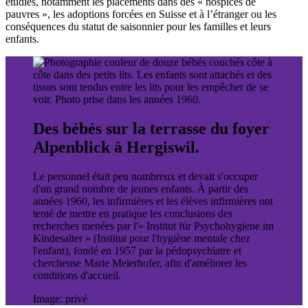
étudiés, notamment les placements dans des « hospices de
pauvres », les adoptions forcées en Suisse et à l’étranger ou les
conséquences du statut de saisonnier pour les familles et leurs
enfants.
Des bébés sur la terrasse du foyer
Alpenblick à Hergiswil.
Le personnel était peu nombreux et devait s'occuper
d'un grand nombre de jeunes enfants. À partir des
années 1960, les infirmières et les élèves infirmières ont
tenté de mettre en pratique les conclusions des
recherches menées par l'« Institut für Psychohygiene im
Kindesalter » (Institut pour l'hygiène mentale chez
l'enfant), fondé en 1957 par la pédopsychiatre et
chercheuse Marie Meierhofer, afin d'améliorer les
conditions d'accueil.
Image: privé