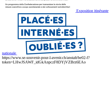
Exposition itinérante
nationale
https://www.se-souvenir-pour-l-avenir.ch/anstalt/be02-f?
token=LHwJSAWF_idGkAnpczF8DYjVZBrz6EAo