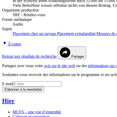
In der Schweiz leben schätzungsweise noch 12'000 bis 15'000
Viele Betroffene wissen offenbar nichts von diesem Beitrag. Un
Organisme producteur
SRF - Rendez-vous
Forme médiatique
Audio
Sujets
Placement chez un paysan
Placement extrafamilial
Mesures de c
Écouter
Retour aux résultats de recherche
Partager
Partagez avec nous votre
avis sur le site web
ou des
informations sur 
Souhaitez-vous recevoir des informations sur le programme et ses acti
E-mail
S'abonner à la newsletter
Hier
MCFA – une vue d’ensemble
Critiques et opposition