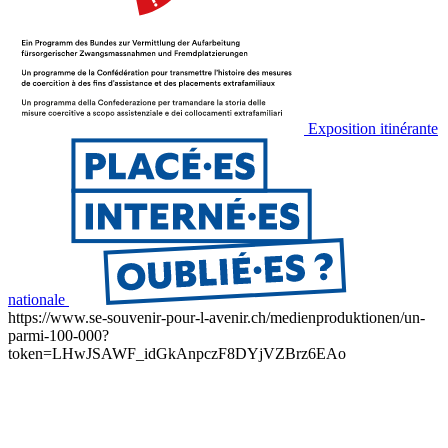
Exposition itinérante
nationale
https://www.se-souvenir-pour-l-avenir.ch/medienproduktionen/un-
parmi-100-000?
token=LHwJSAWF_idGkAnpczF8DYjVZBrz6EAo