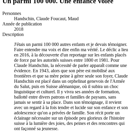
Un parmi 100 000. Une enfance volée
Personnes
Handschin, Claude
Foucaut, Maud
Année de publication
2018
Description
J'étais un parmi 100 000 autres enfants et je devais témoigner.
Faire entendre ma voix et dire enfin ma vérité. Le déclic a lieu
en 2016, à la découverte d'un reportage sur les enfants placés
de force par les autorités suisses entre 1800 et 1981. Pour
Claude Handschin, la nécessité de parler apparaît comme une
évidence. En 1943, alors que son père est mobilisé aux
frontières et que sa mère peine à gérer seule son foyer, Claude
Handschin est placé dans un orphelinat genevois de l'Armée
du Salut, puis en Suisse alémanique, où il subira un choc
linguistique et culturel. Il y vivra ses années de formation,
ballotté entre divers patrons et familles de paysans, sans
jamais se sentir à sa place. Dans son témoignage, il revient
avec un regard à la fois tendre et lucide sur son enfance et son
adolescence qu'on a privées de famille. Son récit porte un
éclairage nécessaire sur un épisode peu glorieux de l'histoire
suisse à la lumière des joies, des peines et des rencontres qui
ont façonné sa jeunesse.