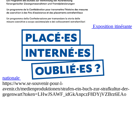
Exposition itinérante
nationale
https://www.se-souvenir-pour-l-
avenir.ch/medienproduktionen/strafen-ein-buch-zur-strafkultur-der-
gegenwart?token=LHwJSAWF_idGkAnpczF8DYjVZBrz6EAo