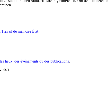
esuch für einen Solidaritätsbeitrag einreichen. Um den finanziellen Z
hreiben.
l
Travail de mémoire
État
des lieux, des événements ou des publications
.
vités ?