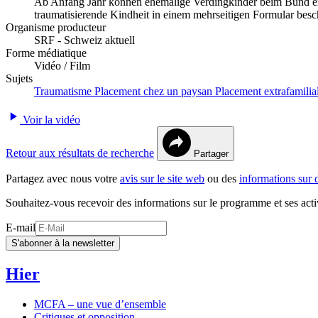
Ab Anfang Jahr können ehemalige Verdingkinder beim Bund ein G
traumatisierende Kindheit in einem mehrseitigen Formular besc
Organisme producteur
SRF - Schweiz aktuell
Forme médiatique
Vidéo / Film
Sujets
Traumatisme
Placement chez un paysan
Placement extrafamilia
Voir la vidéo
Retour aux résultats de recherche
Partager
Partagez avec nous votre
avis sur le site web
ou des
informations sur 
Souhaitez-vous recevoir des informations sur le programme et ses acti
E-mail
S'abonner à la newsletter
Hier
MCFA – une vue d’ensemble
Critiques et opposition