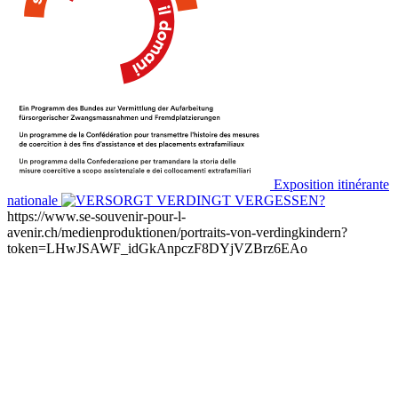
Exposition itinérante
nationale
https://www.se-souvenir-pour-l-
avenir.ch/medienproduktionen/portraits-von-verdingkindern?
token=LHwJSAWF_idGkAnpczF8DYjVZBrz6EAo