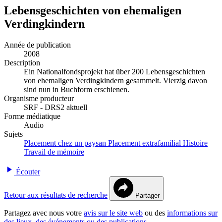
Lebensgeschichten von ehemaligen
Verdingkindern
Année de publication
2008
Description
Ein Nationalfondsprojekt hat über 200 Lebensgeschichten
von ehemaligen Verdingkindern gesammelt. Vierzig davon
sind nun in Buchform erschienen.
Organisme producteur
SRF - DRS2 aktuell
Forme médiatique
Audio
Sujets
Placement chez un paysan
Placement extrafamilial
Histoire
Travail de mémoire
Écouter
Retour aux résultats de recherche
Partager
Partagez avec nous votre
avis sur le site web
ou des
informations sur
des lieux, des événements ou des publications
.