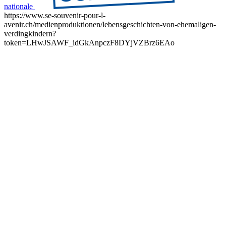
nationale
https://www.se-souvenir-pour-l-
avenir.ch/medienproduktionen/lebensgeschichten-von-ehemaligen-
verdingkindern?
token=LHwJSAWF_idGkAnpczF8DYjVZBrz6EAo