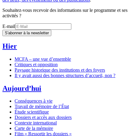
Souhaitez-vous recevoir des informations sur le programme et ses
activités ?
E-mail
S'abonner à la newsletter
Hier
MCFA – une vue d’ensemble
Critiques et opposition
Paysage historique des institutions et des foyers
Il y avait aussi des bonnes structures d’accueil, non ?
Aujourd’hui
Conséquences à vie
Travail de mémoire de l’État
Étude scientifique
Dossiers et accès aux dossiers
Contexte international
Carte de la mémoire
Film « Ressortir les dossiers »