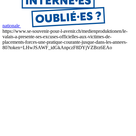
nationale
https://www.se-souvenir-pour-l-avenir.ch/medienproduktionen/le-
valais-a-presente-ses-excuses-officielles-aux-victimes-de-
placements-forces-une-pratique-courante-jusque-dans-les-annees-
80?token=LHwJSAWF_idGkAnpczF8DYjVZBrz6EAo