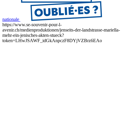
nationale
https://www.se-souvenir-pour-l-
avenir.ch/medienproduktionen/jenseits-der-landstrasse-mariella-
mehr-ein-jenisches-akten-stueck?
token=LHwJSAWF_idGkAnpczF8DYjVZBrz6EAo