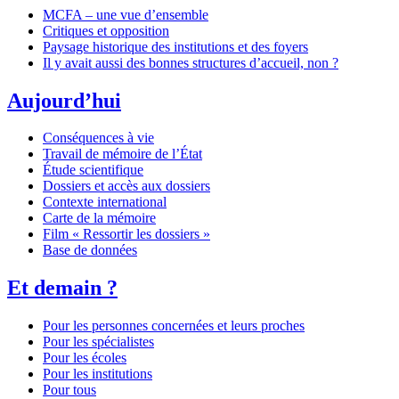
MCFA – une vue d’ensemble
Critiques et opposition
Paysage historique des institutions et des foyers
Il y avait aussi des bonnes structures d’accueil, non ?
Aujourd’hui
Conséquences à vie
Travail de mémoire de l’État
Étude scientifique
Dossiers et accès aux dossiers
Contexte international
Carte de la mémoire
Film « Ressortir les dossiers »
Base de données
Et demain ?
Pour les personnes concernées et leurs proches
Pour les spécialistes
Pour les écoles
Pour les institutions
Pour tous