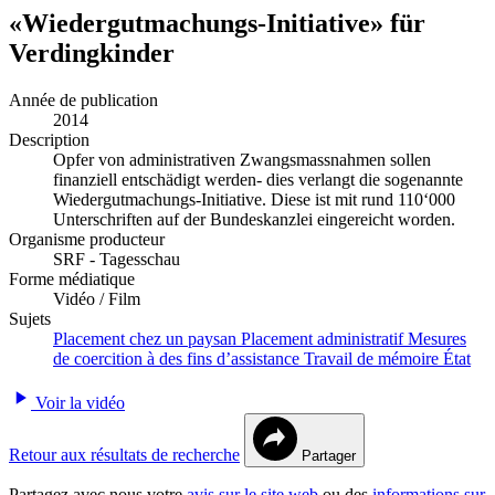
«Wiedergutmachungs-Initiative» für
Verdingkinder
Année de publication
2014
Description
Opfer von administrativen Zwangsmassnahmen sollen
finanziell entschädigt werden- dies verlangt die sogenannte
Wiedergutmachungs-Initiative. Diese ist mit rund 110‘000
Unterschriften auf der Bundeskanzlei eingereicht worden.
Organisme producteur
SRF - Tagesschau
Forme médiatique
Vidéo / Film
Sujets
Placement chez un paysan
Placement administratif
Mesures
de coercition à des fins d’assistance
Travail de mémoire
État
Voir la vidéo
Retour aux résultats de recherche
Partager
Partagez avec nous votre
avis sur le site web
ou des
informations sur