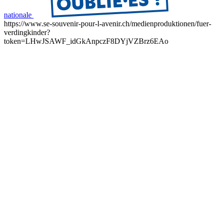
nationale
https://www.se-souvenir-pour-l-avenir.ch/medienproduktionen/fuer-
verdingkinder?
token=LHwJSAWF_idGkAnpczF8DYjVZBrz6EAo