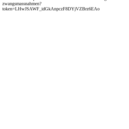
zwangsmassnahmen?
token=LHwJSAWF_idGkAnpczF8DYjVZBrz6EAo