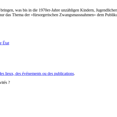
 bringen, was bis in die 1970er-Jahre unzähligen Kindern, Jugendlic
 Chur das Thema der «fürsorgerischen Zwangsmassnahmen» dem Publiku
re
État
des lieux, des événements ou des publications
.
vités ?