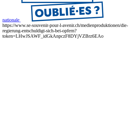
nationale
https://www.se-souvenir-pour-l-avenir.ch/medienproduktionen/die-
regierung-entschuldigt-sich-bei-opfern?
token=LHwJSAWF_idGkAnpczF8DYjVZBrz6EAo