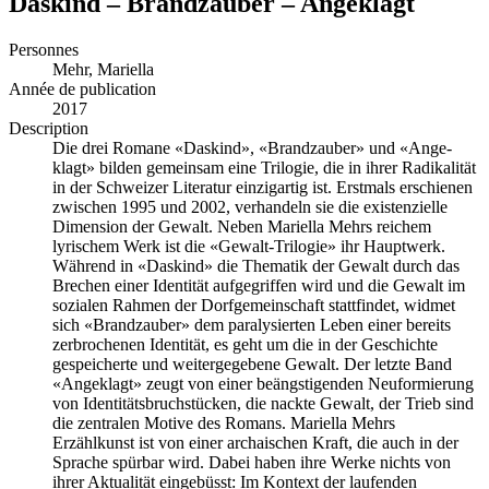
Daskind – Brandzauber – Angeklagt
Personnes
Mehr, Mariella
Année de publication
2017
Description
Die drei Romane «Daskind», «Brandzauber» und «Ange­
klagt» bilden gemeinsam eine Trilogie, die in ihrer Radi­kalität
in der Schweizer Literatur einzigartig ist. Erstmals erschienen
zwischen 1995 und 2002, verhandeln sie die exis­tenzielle
Dimension der Gewalt. Neben Mariella Mehrs reichem
lyrischem Werk ist die «Gewalt­-Trilogie» ihr Hauptwerk.
Während in «Daskind» die Thematik der Ge­walt durch das
Brechen einer Identität aufgegriffen wird und die Gewalt im
sozialen Rahmen der Dorfgemeinschaft stattfindet, widmet
sich «Brandzauber» dem paralysierten Leben einer bereits
zerbrochenen Identität, es geht um die in der Geschichte
gespeicherte und weitergegebene Gewalt. Der letzte Band
«Angeklagt» zeugt von einer beängstigen­den Neuformierung
von Identitätsbruchstücken, die nack­te Gewalt, der Trieb sind
die zentralen Motive des Romans. Mariella Mehrs
Erzählkunst ist von einer archaischen Kraft, die auch in der
Sprache spürbar wird. Dabei haben ihre Werke nichts von
ihrer Aktualität ein­gebüsst: Im Kontext der laufenden