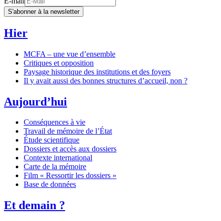
E-mail
S'abonner à la newsletter
Hier
MCFA – une vue d’ensemble
Critiques et opposition
Paysage historique des institutions et des foyers
Il y avait aussi des bonnes structures d’accueil, non ?
Aujourd’hui
Conséquences à vie
Travail de mémoire de l’État
Étude scientifique
Dossiers et accès aux dossiers
Contexte international
Carte de la mémoire
Film « Ressortir les dossiers »
Base de données
Et demain ?