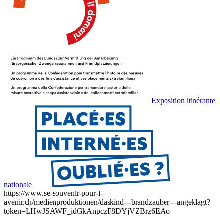
Exposition itinérante
nationale
https://www.se-souvenir-pour-l-
avenir.ch/medienproduktionen/daskind---brandzauber---angeklagt?
token=LHwJSAWF_idGkAnpczF8DYjVZBrz6EAo