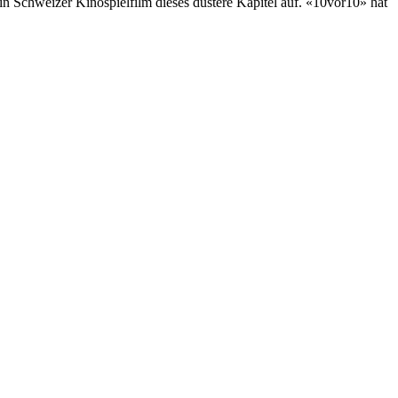
in Schweizer Kinospielfilm dieses düstere Kapitel auf. «10vor10» hat