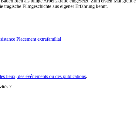
uerhöfen als billige Arbeitskräfte eingesetzt. Zum ersten Mal greift e
e tragische Filmgeschichte aus eigener Erfahrung kennt.
ssistance
Placement extrafamilial
des lieux, des événements ou des publications
.
vités ?