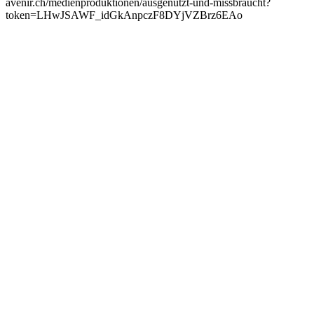
avenir.ch/medienproduktionen/ausgenutzt-und-missbraucht?
token=LHwJSAWF_idGkAnpczF8DYjVZBrz6EAo