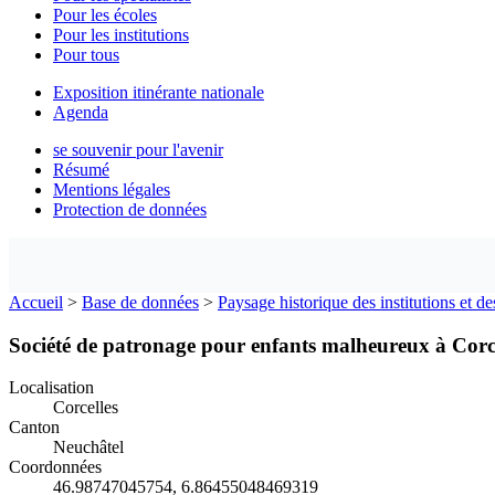
Pour les écoles
Pour les institutions
Pour tous
Exposition itinérante nationale
Agenda
se souvenir pour l'avenir
Résumé
Mentions légales
Protection de données
Accueil
>
Base de données
>
Paysage historique des institutions et de
Société de patronage pour enfants malheureux à Corcel
Localisation
Corcelles
Canton
Neuchâtel
Coordonnées
46.98747045754, 6.86455048469319