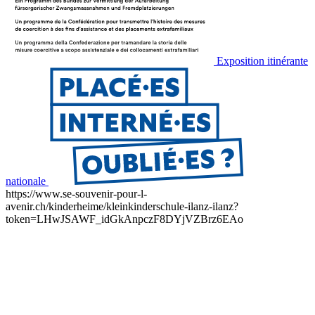
Exposition itinérante
nationale
https://www.se-souvenir-pour-l-
avenir.ch/kinderheime/kleinkinderschule-ilanz-ilanz?
token=LHwJSAWF_idGkAnpczF8DYjVZBrz6EAo