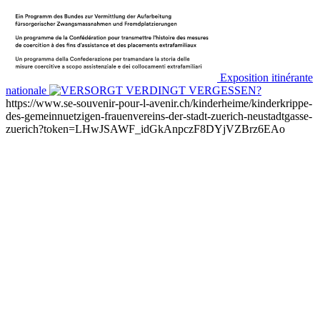
Exposition itinérante
nationale
https://www.se-souvenir-pour-l-avenir.ch/kinderheime/kinderkrippe-
des-gemeinnuetzigen-frauenvereins-der-stadt-zuerich-neustadtgasse-
zuerich?token=LHwJSAWF_idGkAnpczF8DYjVZBrz6EAo