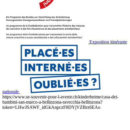
Exposition itinérante
nationale
https://www.se-souvenir-pour-l-avenir.ch/kinderheime/casa-dei-
bambini-san-marco-a-bellinzona-ravecchia-bellinzona?
token=LHwJSAWF_idGkAnpczF8DYjVZBrz6EAo