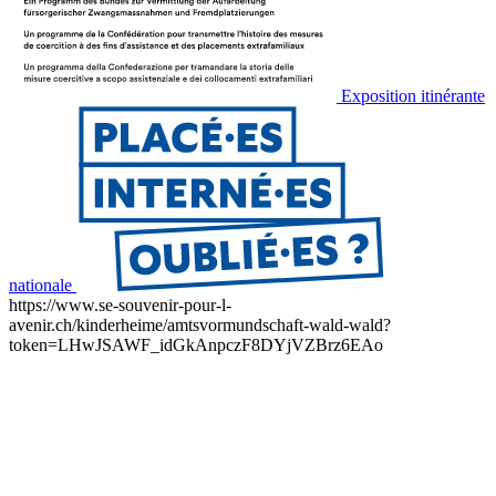
Exposition itinérante
nationale
https://www.se-souvenir-pour-l-
avenir.ch/kinderheime/amtsvormundschaft-wald-wald?
token=LHwJSAWF_idGkAnpczF8DYjVZBrz6EAo