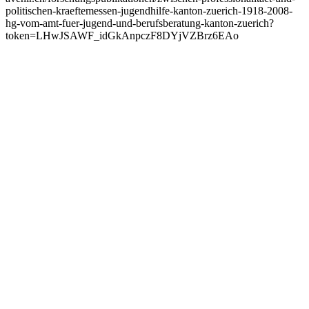
politischen-kraeftemessen-jugendhilfe-kanton-zuerich-1918-2008-
hg-vom-amt-fuer-jugend-und-berufsberatung-kanton-zuerich?
token=LHwJSAWF_idGkAnpczF8DYjVZBrz6EAo