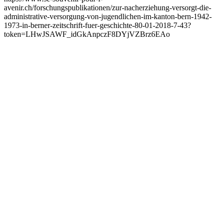
avenir.ch/forschungspublikationen/zur-nacherziehung-versorgt-die-
administrative-versorgung-von-jugendlichen-im-kanton-bern-1942-
1973-in-berner-zeitschrift-fuer-geschichte-80-01-2018-7-43?
token=LHwJSAWF_idGkAnpczF8DYjVZBrz6EAo