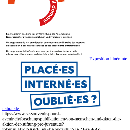
Exposition itinérante
nationale
https://www.se-souvenir-pour-l-
avenir.ch/forschungspublikationen/von-menschen-und-akten-die-
aktion-der-stiftung-pro-juventute?
token=LHwJSAWF_idGkAnpczF8DYjVZBrz6EAo