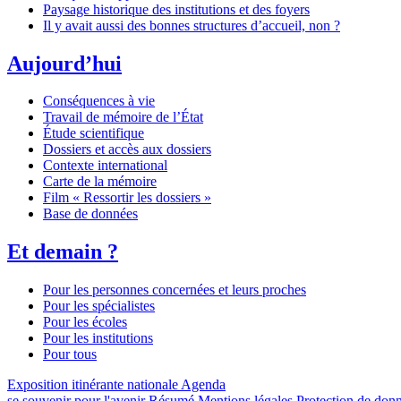
Paysage historique des institutions et des foyers
Il y avait aussi des bonnes structures d’accueil, non ?
Aujourd’hui
Conséquences à vie
Travail de mémoire de l’État
Étude scientifique
Dossiers et accès aux dossiers
Contexte international
Carte de la mémoire
Film « Ressortir les dossiers »
Base de données
Et demain ?
Pour les personnes concernées et leurs proches
Pour les spécialistes
Pour les écoles
Pour les institutions
Pour tous
Exposition itinérante nationale
Agenda
se souvenir pour l'avenir
Résumé
Mentions légales
Protection de don