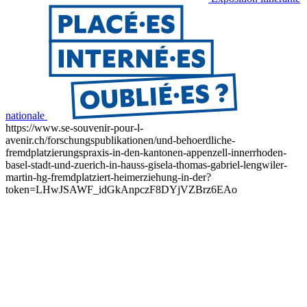
nationale
https://www.se-souvenir-pour-l-
avenir.ch/forschungspublikationen/und-behoerdliche-
fremdplatzierungspraxis-in-den-kantonen-appenzell-innerrhoden-
basel-stadt-und-zuerich-in-hauss-gisela-thomas-gabriel-lengwiler-
martin-hg-fremdplatziert-heimerziehung-in-der?
token=LHwJSAWF_idGkAnpczF8DYjVZBrz6EAo