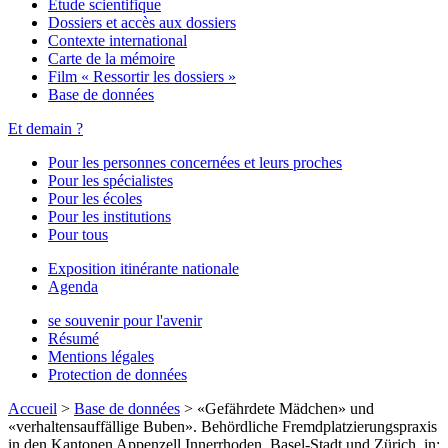
Étude scientifique
Dossiers et accès aux dossiers
Contexte international
Carte de la mémoire
Film « Ressortir les dossiers »
Base de données
Et demain ?
Pour les personnes concernées et leurs proches
Pour les spécialistes
Pour les écoles
Pour les institutions
Pour tous
Exposition itinérante nationale
Agenda
se souvenir pour l'avenir
Résumé
Mentions légales
Protection de données
Accueil
>
Base de données
>
«Gefährdete Mädchen» und
«verhaltensauffällige Buben». Behördliche Fremdplatzierungspraxis
in den Kantonen Appenzell Innerrhoden, Basel-Stadt und Zürich, in: