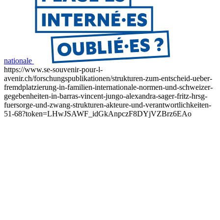
nationale
https://www.se-souvenir-pour-l-
avenir.ch/forschungspublikationen/strukturen-zum-entscheid-ueber-
fremdplatzierung-in-familien-internationale-normen-und-schweizer-
gegebenheiten-in-barras-vincent-jungo-alexandra-sager-fritz-hrsg-
fuersorge-und-zwang-strukturen-akteure-und-verantwortlichkeiten-
51-68?token=LHwJSAWF_idGkAnpczF8DYjVZBrz6EAo