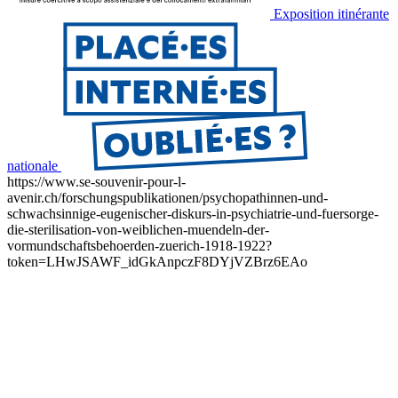
Exposition itinérante
nationale
https://www.se-souvenir-pour-l-
avenir.ch/forschungspublikationen/psychopathinnen-und-
schwachsinnige-eugenischer-diskurs-in-psychiatrie-und-fuersorge-
die-sterilisation-von-weiblichen-muendeln-der-
vormundschaftsbehoerden-zuerich-1918-1922?
token=LHwJSAWF_idGkAnpczF8DYjVZBrz6EAo