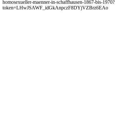
homosexueller-maenner-in-schaffhausen-1867-bis-1970?
token=LHwJSAWF_idGkAnpczF8DYjVZBrz6EAo