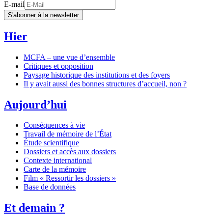
E-mail
S'abonner à la newsletter
Hier
MCFA – une vue d’ensemble
Critiques et opposition
Paysage historique des institutions et des foyers
Il y avait aussi des bonnes structures d’accueil, non ?
Aujourd’hui
Conséquences à vie
Travail de mémoire de l’État
Étude scientifique
Dossiers et accès aux dossiers
Contexte international
Carte de la mémoire
Film « Ressortir les dossiers »
Base de données
Et demain ?