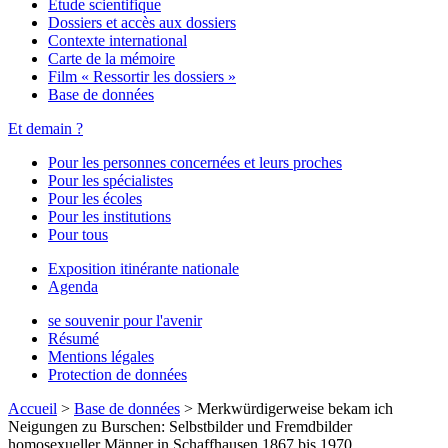
Étude scientifique
Dossiers et accès aux dossiers
Contexte international
Carte de la mémoire
Film « Ressortir les dossiers »
Base de données
Et demain ?
Pour les personnes concernées et leurs proches
Pour les spécialistes
Pour les écoles
Pour les institutions
Pour tous
Exposition itinérante nationale
Agenda
se souvenir pour l'avenir
Résumé
Mentions légales
Protection de données
Accueil
>
Base de données
>
Merkwürdigerweise bekam ich
Neigungen zu Burschen: Selbstbilder und Fremdbilder
homosexueller Männer in Schaffhausen 1867 bis 1970