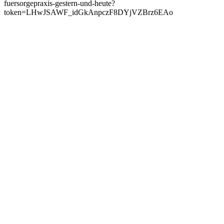
fuersorgepraxis-gestern-und-heute?
token=LHwJSAWF_idGkAnpczF8DYjVZBrz6EAo