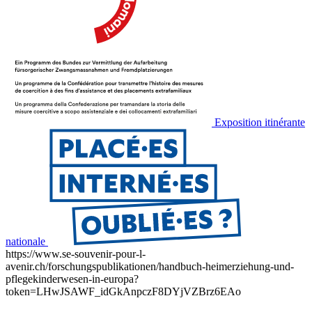
Exposition itinérante
nationale
https://www.se-souvenir-pour-l-
avenir.ch/forschungspublikationen/handbuch-heimerziehung-und-
pflegekinderwesen-in-europa?
token=LHwJSAWF_idGkAnpczF8DYjVZBrz6EAo