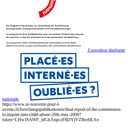
Exposition itinérante
nationale
https://www.se-souvenir-pour-l-
avenir.ch/forschungspublikationen/final-report-of-the-commission-
to-inquire-into-child-abuse-20th-may-2009?
token=LHwJSAWF_idGkAnpczF8DYjVZBrz6EAo