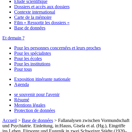
Étude scientifique
Dossiers et accès aux dossiers
Contexte international
Carte de la mémoire
Film « Ressortir les dossiers »
Base de données
Et demain ?
Pour les personnes concernées et leurs proches
Pour les spécialistes
Pour les écoles
Pour les institutions
Pour tous
Exposition itinérante nationale
Agenda
se souvenir pour l'avenir
Résumé
Mentions légales
Protection de données
Accueil
>
Base de données
>
Fallanalysen zwischen Vormundschaft
und Psychiatrie. Einleitung, in:Hauss, Gisela et al. (Hg.), Eingriffe
ins Leben. Fürsorge und Eugenik in zwei Schweizer Städte (1920–