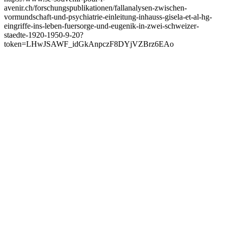
avenir.ch/forschungspublikationen/fallanalysen-zwischen-
vormundschaft-und-psychiatrie-einleitung-inhauss-gisela-et-al-hg-
eingriffe-ins-leben-fuersorge-und-eugenik-in-zwei-schweizer-
staedte-1920-1950-9-20?
token=LHwJSAWF_idGkAnpczF8DYjVZBrz6EAo