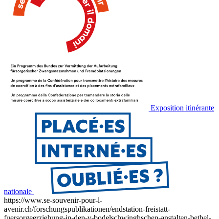
Exposition itinérante
nationale
https://www.se-souvenir-pour-l-
avenir.ch/forschungspublikationen/endstation-freistatt-
fuersorgeerziehung-in-den-v-bodelschwinghschen-anstalten-bethel-