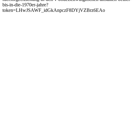
bis-in-die-1970er-jahre?
token=LHwJSAWF_idGkAnpczF8DYjVZBrz6EAo