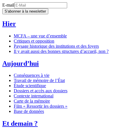
E-mail
S'abonner à la newsletter
Hier
MCFA – une vue d’ensemble
Critiques et opposition
Paysage historique des institutions et des foyers
Il y avait aussi des bonnes structures d’accueil, non ?
Aujourd’hui
Conséquences à vie
Travail de mémoire de l’État
Étude scientifique
Dossiers et accès aux dossiers
Contexte international
Carte de la mémoire
Film « Ressortir les dossiers »
Base de données
Et demain ?