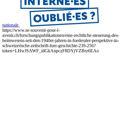
nationale
https://www.se-souvenir-pour-l-
avenir.ch/forschungspublikationen/eine-rechtliche-steuerung-des-
heimwesens-seit-den-1940er-jahren-in-foederaler-perspektive-in-
schweizerische-zeitschrift-fuer-geschichte-239-256?
token=LHwJSAWF_idGkAnpczF8DYjVZBrz6EAo