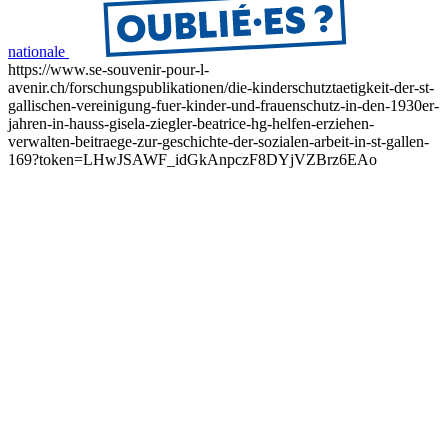
nationale
https://www.se-souvenir-pour-l-
avenir.ch/forschungspublikationen/die-kinderschutztaetigkeit-der-st-
gallischen-vereinigung-fuer-kinder-und-frauenschutz-in-den-1930er-
jahren-in-hauss-gisela-ziegler-beatrice-hg-helfen-erziehen-
verwalten-beitraege-zur-geschichte-der-sozialen-arbeit-in-st-gallen-
169?token=LHwJSAWF_idGkAnpczF8DYjVZBrz6EAo