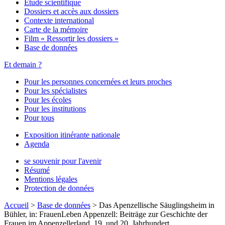
Étude scientifique
Dossiers et accès aux dossiers
Contexte international
Carte de la mémoire
Film « Ressortir les dossiers »
Base de données
Et demain ?
Pour les personnes concernées et leurs proches
Pour les spécialistes
Pour les écoles
Pour les institutions
Pour tous
Exposition itinérante nationale
Agenda
se souvenir pour l'avenir
Résumé
Mentions légales
Protection de données
Accueil
>
Base de données
>
Das Apenzellische Säuglingsheim in
Bühler, in: FrauenLeben Appenzell: Beiträge zur Geschichte der
Frauen im Appenzellerland, 19. und 20. Jahrhundert