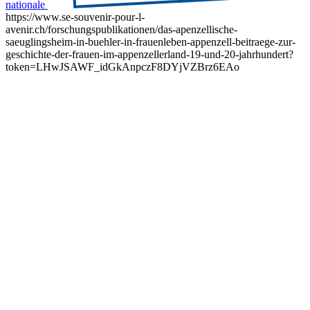
nationale
https://www.se-souvenir-pour-l-
avenir.ch/forschungspublikationen/das-apenzellische-
saeuglingsheim-in-buehler-in-frauenleben-appenzell-beitraege-zur-
geschichte-der-frauen-im-appenzellerland-19-und-20-jahrhundert?
token=LHwJSAWF_idGkAnpczF8DYjVZBrz6EAo