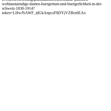
wohlanstaendige-damen-buergertum-und-buergerlichkeit-in-der-
schweiz-1830-1914?
token=LHwJSAWF_idGkAnpczF8DYjVZBrz6EAo