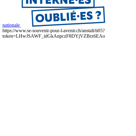
nationale
https://www.se-souvenir-pour-l-avenir.ch/anstalt/ti05?
token=LHwJSAWF_idGkAnpczF8DYjVZBrz6EAo