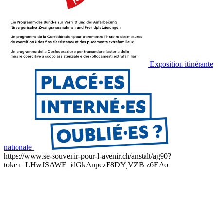
Exposition itinérante
nationale
https://www.se-souvenir-pour-l-avenir.ch/anstalt/ag90?
token=LHwJSAWF_idGkAnpczF8DYjVZBrz6EAo