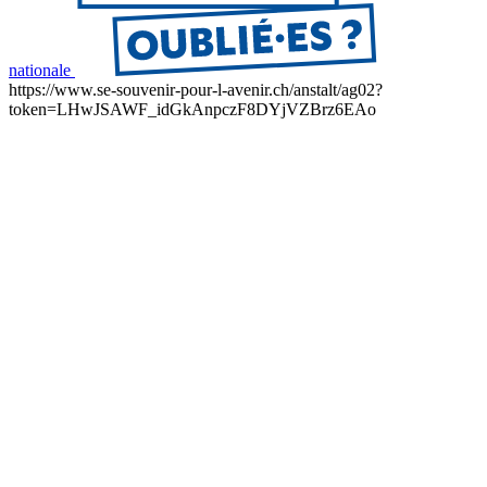
nationale
https://www.se-souvenir-pour-l-avenir.ch/anstalt/ag02?
token=LHwJSAWF_idGkAnpczF8DYjVZBrz6EAo