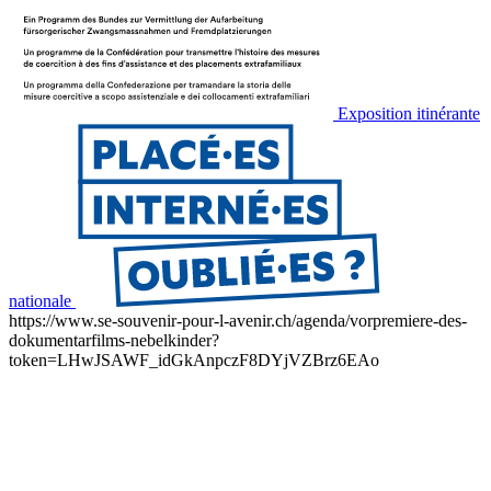
Exposition itinérante
nationale
https://www.se-souvenir-pour-l-avenir.ch/agenda/vorpremiere-des-
dokumentarfilms-nebelkinder?
token=LHwJSAWF_idGkAnpczF8DYjVZBrz6EAo