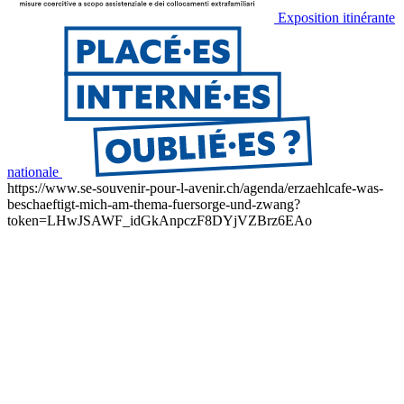
Exposition itinérante
nationale
https://www.se-souvenir-pour-l-avenir.ch/agenda/erzaehlcafe-was-
beschaeftigt-mich-am-thema-fuersorge-und-zwang?
token=LHwJSAWF_idGkAnpczF8DYjVZBrz6EAo