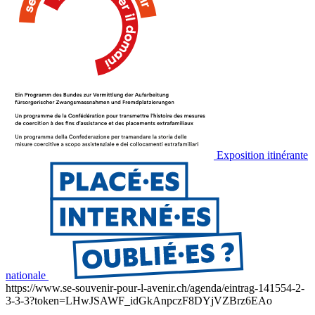
Exposition itinérante
nationale
https://www.se-souvenir-pour-l-avenir.ch/agenda/eintrag-141554-2-
3-3-3?token=LHwJSAWF_idGkAnpczF8DYjVZBrz6EAo