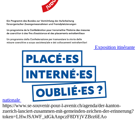
Exposition itinérante
nationale
https://www.se-souvenir-pour-l-avenir.ch/agenda/der-kanton-
zuerich-lanciert-zusammen-mit-gemeinden-zeichen-der-erinnerung?
token=LHwJSAWF_idGkAnpczF8DYjVZBrz6EAo