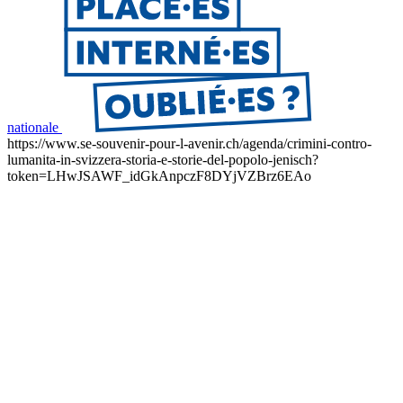
nationale
https://www.se-souvenir-pour-l-avenir.ch/agenda/crimini-contro-
lumanita-in-svizzera-storia-e-storie-del-popolo-jenisch?
token=LHwJSAWF_idGkAnpczF8DYjVZBrz6EAo