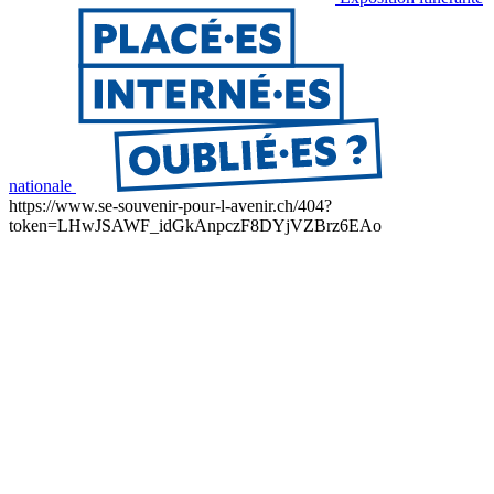
nationale
https://www.se-souvenir-pour-l-avenir.ch/404?
token=LHwJSAWF_idGkAnpczF8DYjVZBrz6EAo